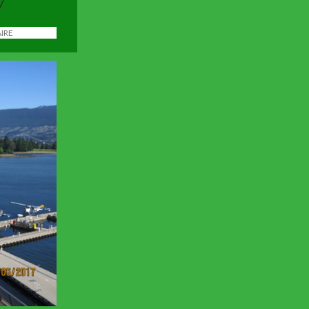
7
IRE