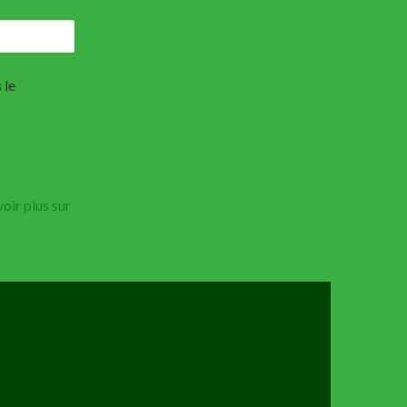
 le
oir plus sur