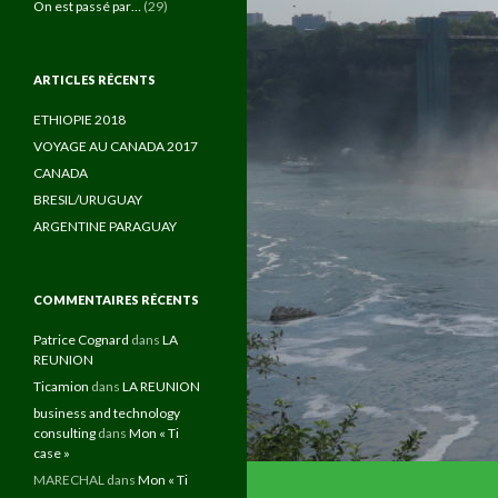
On est passé par…
(29)
ARTICLES RÉCENTS
ETHIOPIE 2018
VOYAGE AU CANADA 2017
CANADA
BRESIL/URUGUAY
ARGENTINE PARAGUAY
COMMENTAIRES RÉCENTS
Patrice Cognard
dans
LA
REUNION
Ticamion
dans
LA REUNION
business and technology
consulting
dans
Mon « Ti
case »
MARECHAL
dans
Mon « Ti